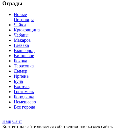
Ограды
Новые
Петровцы
Чайки
Крюковщина
Чабаны
Макаров
Глеваха
Вышгород
Вишневое
Боярка
Тарасовка
Дымер
Ирпень
Буча
Ворзель
Гостомель
Бородянка
Немешаево
Все города
Наш
Сайт
Контент на сайте является собственностью хозяев сайта.