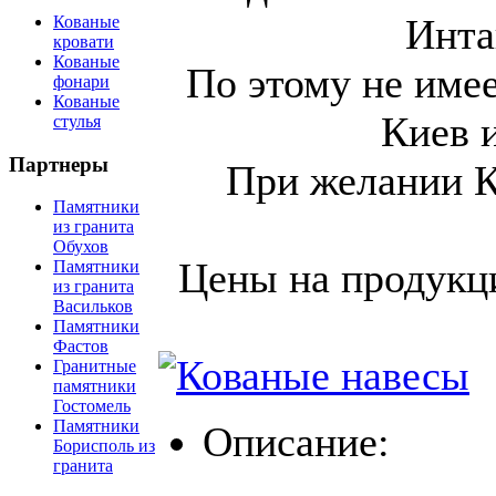
Инта
Кованые
кровати
Кованые
По этому не имее
фонари
Кованые
Киев и
стулья
Партнеры
При желании К
Памятники
из гранита
Обухов
Цены на продукц
Памятники
из гранита
Васильков
Памятники
Фастов
Гранитные
памятники
Гостомель
Памятники
Описание:
Борисполь из
гранита