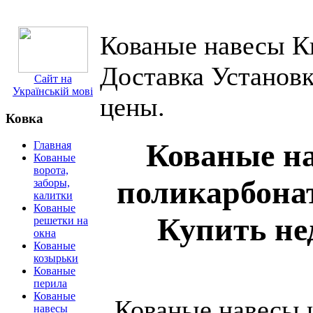
Кованые навесы Ки
Доставка Установк
Сайт на
Українській мові
цены.
Ковка
Кованые на
Главная
Кованые
ворота,
поликарбонат
заборы,
калитки
Кованые
Купить не
решетки на
окна
Кованые
козырьки
Кованые
перила
Кованые
Кованые навесы и
навесы