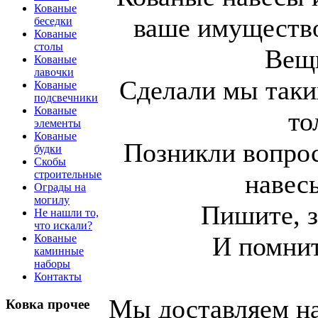
Кованые
ваше имущество
беседки
Кованые
столы
Вещь
Кованые
лавочки
Сделали мы таки
Кованые
подсвечники
Кованые
то
элементы
Кованые
Позникли вопрос
будки
Скобы
строительные
навес
Ограды на
могилу
Пишите, з
Не нашли то,
что искали?
И помнит
Кованые
каминные
наборы
Контакты
Мы доставляем н
Ковка прочее