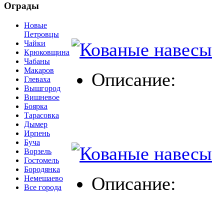
Ограды
Новые
Петровцы
Чайки
Крюковщина
Чабаны
Макаров
Описание:
Глеваха
Вышгород
Вишневое
Боярка
Тарасовка
Дымер
Ирпень
Буча
Ворзель
Гостомель
Бородянка
Описание:
Немешаево
Все города