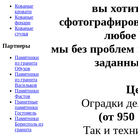
вы хотит
Кованые
кровати
Кованые
сфотографиров
фонари
Кованые
любое 
стулья
мы без проблем 
Партнеры
Памятники
заданны
из гранита
Обухов
Памятники
из гранита
Васильков
Ц
Памятники
Фастов
Оградки де
Гранитные
памятники
(от 950
Гостомель
Памятники
Борисполь из
Так и тех
гранита