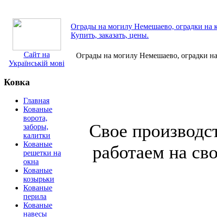
Ограды на могилу Немешаево, оградки на 
Купить, заказать, цены.
Сайт на
Ограды на могилу Немешаево, оградки н
Українській мові
Ковка
Главная
Кованые
ворота,
Свое производст
заборы,
калитки
Кованые
работаем на сво
решетки на
окна
Кованые
козырьки
Кованые
перила
Кованые
навесы