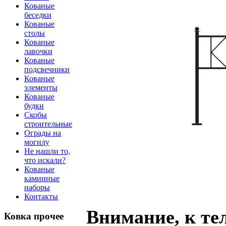
Кованые
беседки
Кованые
столы
Кованые
лавочки
Кованые
подсвечники
Кованые
элементы
Кованые
будки
Скобы
строительные
Ограды на
могилу
Не нашли то,
что искали?
Кованые
каминные
наборы
Контакты
Внимание, к тел
Ковка прочее