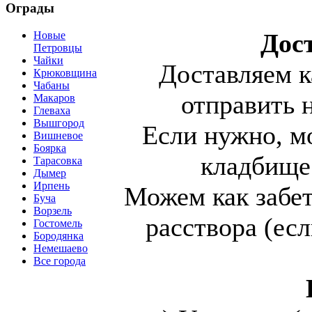
Ограды
Дост
Новые
Петровцы
Чайки
Доставляем к
Крюковщина
Чабаны
отправить 
Макаров
Глеваха
Вышгород
Если нужно, м
Вишневое
Боярка
кладбище
Тарасовка
Дымер
Ирпень
Можем как забет
Буча
Ворзель
расствора (есл
Гостомель
Бородянка
Немешаево
Все города