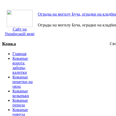
Ограды на могилу Буча, оградки на кладбищ
Ограды на могилу Буча, оградки на кладби
Сайт на
Українській мові
Ковка
Сво
Главная
Кованые
ворота,
заборы,
калитки
Кованые
решетки на
окна
Кованые
козырьки
Кованые
перила
Кованые
навесы