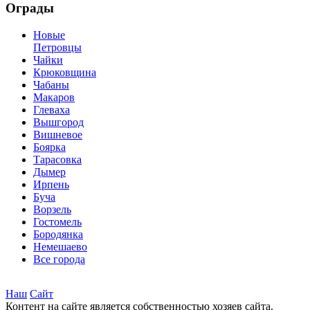
Ограды
Новые
Петровцы
Чайки
Крюковщина
Чабаны
Макаров
Глеваха
Вышгород
Вишневое
Боярка
Тарасовка
Дымер
Ирпень
Буча
Ворзель
Гостомель
Бородянка
Немешаево
Все города
Наш
Сайт
Контент на сайте является собственностью хозяев сайта.