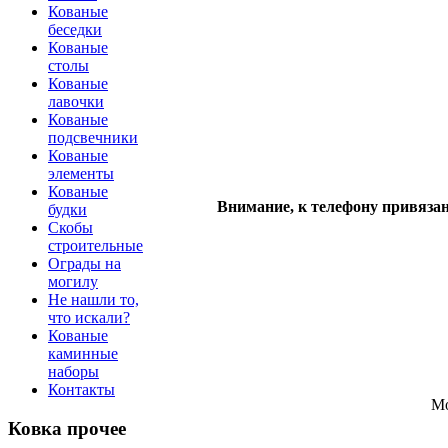
Кованые
беседки
Кованые
столы
Кованые
лавочки
Кованые
подсвечники
Кованые
элементы
Кованые
Внимание, к телефону привязан 
будки
Скобы
строительные
Ограды на
могилу
Не нашли то,
что искали?
Кованые
каминные
наборы
Контакты
Мо
Ковка прочее