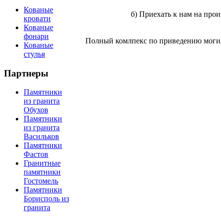
Кованые
б) Приехать к нам на произ
кровати
Кованые
фонари
Полный комлпекс по приведению могилы
Кованые
стулья
Партнеры
Памятники
из гранита
Обухов
Памятники
из гранита
Васильков
Памятники
Фастов
Гранитные
памятники
Гостомель
Памятники
Борисполь из
гранита