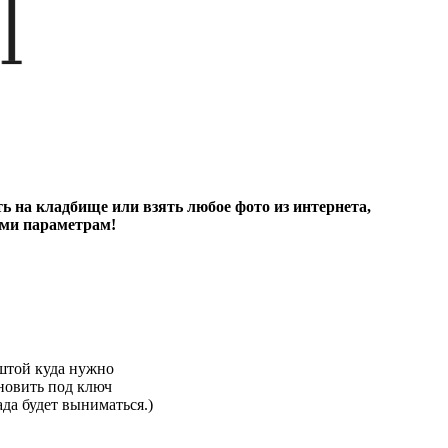
ь на кладбище или взять любое фото из интернета,
ами параметрам!
оштой куда нужно
новить под ключ
ада будет выниматься.)