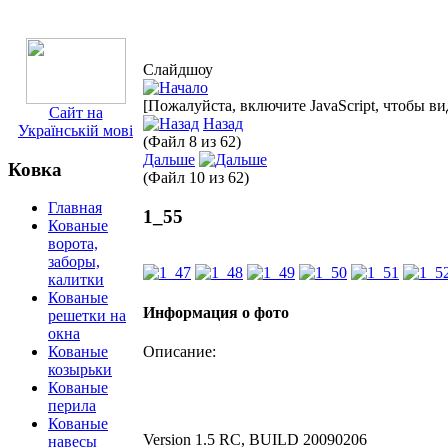
Слайдшоу
[Пожалуйста, включите JavaScript, чтобы в
Сайт на
Назад
Українській мові
(Файл 8 из 62)
Дальше
Ковка
(Файл 10 из 62)
Главная
1_55
Кованые
ворота,
заборы,
калитки
Кованые
Информация о фото
решетки на
окна
Описание:
Кованые
козырьки
Кованые
перила
Кованые
Version 1.5 RC, BUILD 20090206
навесы