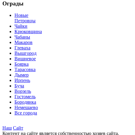
Ограды
Новые
Петровцы
Чайки
Крюковщина
Чабаны
Макаров
Глеваха
Вышгород
Вишневое
Боярка
Тарасовка
Дымер
Ирпень
Буча
Ворзель
Гостомель
Бородянка
Немешаево
Все города
Наш
Сайт
Контент на сайте является собственностью хозяев сайта.