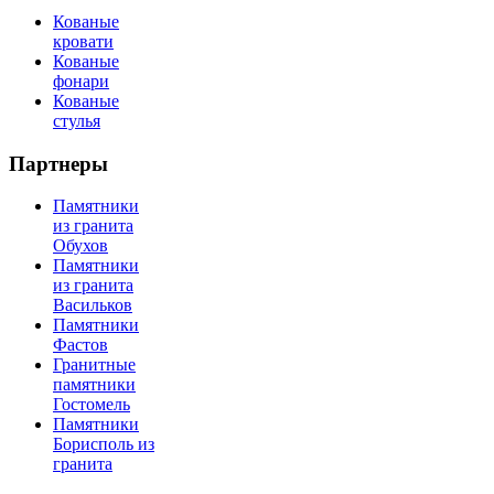
Кованые
кровати
Кованые
фонари
Кованые
стулья
Партнеры
Памятники
из гранита
Обухов
Памятники
из гранита
Васильков
Памятники
Фастов
Гранитные
памятники
Гостомель
Памятники
Борисполь из
гранита