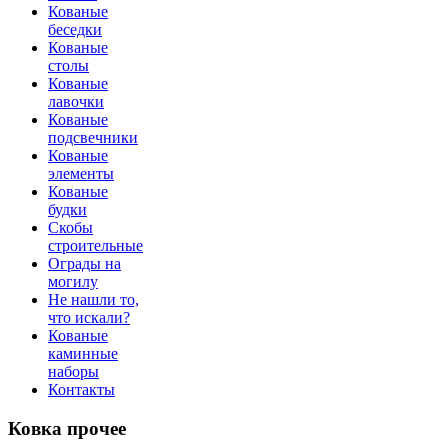
Кованые
беседки
Кованые
столы
Кованые
лавочки
Кованые
подсвечники
Кованые
элементы
Кованые
будки
Скобы
строительные
Ограды на
могилу
Не нашли то,
что искали?
Кованые
каминные
наборы
Контакты
Ковка прочее